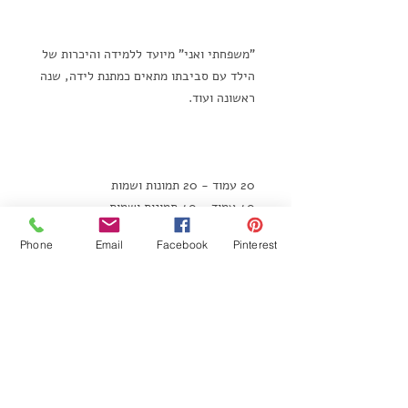
"משפחתי ואני" מיועד ללמידה והיכרות של
הילד עם סביבתו מתאים כמתנת לידה, שנה
ראשונה ועוד.
20 עמוד - 20 תמונות ושמות
40 עמוד - 40 תמונות ושמות
Phone
Email
Facebook
Pinterest
♥
שימו לב
♥
• המחיר כולל קבלת תוצר מוגמר בלבד
• ניתן להוסיף עמודים ותוכן - בתוספת