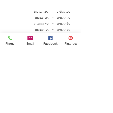
40 קלפים = 20 תמונות
50 קלפים = 25 תמונות
60 קלפים = 30 תמונות
70 קלפים = 35 תמונות
Phone
Email
Facebook
Pinterest
♥ שימו לב ♥
• המחיר כולל קבלת תוצר מוגמר בלבד
• ניתן להוסיף קלפים וחפיסות - בתוספת
תשלום
• לבקשות מיוחדות כתבו למייל:
info@shoshelet.com